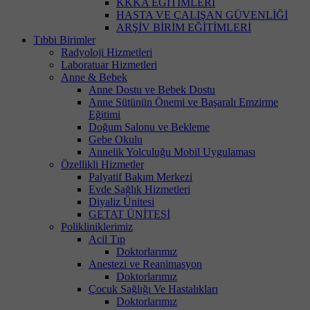
KKKA EĞİTİMLERİ
HASTA VE ÇALIŞAN GÜVENLİĞİ
ARŞİV BİRİM EĞİTİMLERİ
Tıbbi Birimler
Radyoloji Hizmetleri
Laboratuar Hizmetleri
Anne & Bebek
Anne Dostu ve Bebek Dostu
Anne Sütünün Önemi ve Başaralı Emzirme
Eğitimi
Doğum Salonu ve Bekleme
Gebe Okulu
Annelik Yolculuğu Mobil Uygulaması
Özellikli Hizmetler
Palyatif Bakım Merkezi
Evde Sağlık Hizmetleri
Diyaliz Ünitesi
GETAT ÜNİTESİ
Polikliniklerimiz
Acil Tıp
Doktorlarımız
Anestezi ve Reanimasyon
Doktorlarımız
Çocuk Sağlığı Ve Hastalıkları
Doktorlarımız