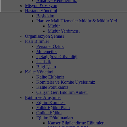
Amaç ve Hedeflerimiz
Misyon & Vizyon
Hastane Yönetimi
Başhekim
İdari ve Mali Hizmetler Müdür & Müdür Yrd.
Müdür
Müdür Yardımcısı
Organisazyon Şeması
İdari Birimler
Personel Özlük
Mutemetlik
İş Sağlığı ve Güvenliği
İstatistik
Bilgi İşlem
Kalite Yönetimi
Kalite Ekibimiz
Komiteler ve Komite Üyelerimiz
Kalite Politikamız
Çalışan Geri Bildirim Anketi
Eğitim ve Araştırma
Eğitim Komitesi
Yıllık Eğitim Planı
Online Eğitim
Eğitim Dökümanları
Kanser Bilgilendirme Eğitimleri