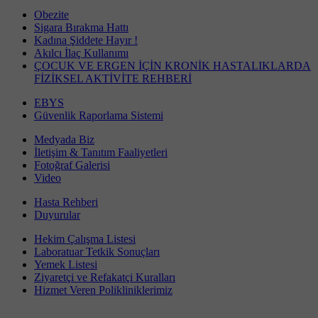
Obezite
Sigara Bırakma Hattı
Kadına Şiddete Hayır !
Akılcı İlaç Kullanımı
ÇOCUK VE ERGEN İÇİN KRONİK HASTALIKLARDA
FİZİKSEL AKTİVİTE REHBERİ
EBYS
Güvenlik Raporlama Sistemi
Medyada Biz
İletişim & Tanıtım Faaliyetleri
Fotoğraf Galerisi
Video
Hasta Rehberi
Duyurular
Hekim Çalışma Listesi
Laboratuar Tetkik Sonuçları
Yemek Listesi
Ziyaretçi ve Refakatçi Kuralları
Hizmet Veren Polikliniklerimiz