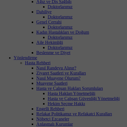
Ağız ve Diş Sağlığı
Doktorlarımız
Dahiliye
Doktorlarımız
Genel Cerrahi
Doktorlarımız
Kadın Hastalıkları ve Doğum
Doktorlarımız
Aile Hekimliği
Doktorlarımız
Beslenme ve Diyet
Yönlendirme
Hasta Rehberi
Nasıl Randevu Alınır?
Ziyaret Saatleri ve Kuralları
Nasıl Muayene Olurum?
Muayene Saatleri
Hasta ve Çalışan Hakları Sorumluları
Hasta Hakları Yönetmeliği
Hasta ve Çalışan Güvenliği Yönetmeliği
Hekim Seçme Hakkı
Engelli Rehberi
Refakat Politikamız ve Refakatçi Kuralları
Nöbetçi Ezcaneler
Anlaşmalı Kurumlar